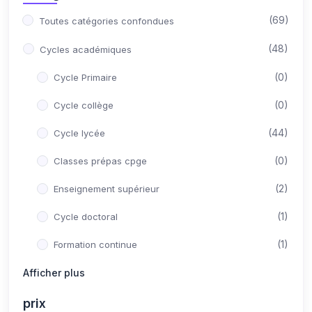
(69)
Toutes catégories confondues
(48)
Cycles académiques
(0)
Cycle Primaire
(0)
Cycle collège
(44)
Cycle lycée
(0)
Classes prépas cpge
(2)
Enseignement supérieur
(1)
Cycle doctoral
(1)
Formation continue
(21)
Afficher plus
Concours Post-Bac
(10)
Médecine
prix