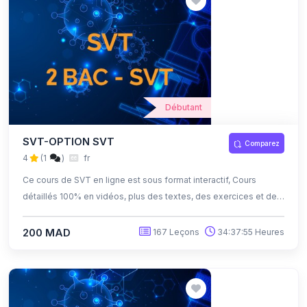
Débutant
SVT-OPTION SVT
Comparez
4
(1
)
fr
Ce cours de SVT en ligne est sous format interactif, Cours
détaillés 100% en vidéos, plus des textes, des exercices et des
quiz corrigés , qui offrent une opportunité exceptionnelle
d'apprendre à son propre rythme grâce à l'auto-apprentissage
200 MAD
167 Leçons
34:37:55 Heures
et l'auto-évaluation.