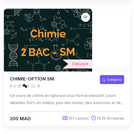
Débutant
CHIMIE-OPTION SM
Comparez
0
(0
)
fr
Ce cours de chimie en ligne est sous format interactif, Cours
détaillés 100% en vidéos, plus des textes, des exercices et des
quiz corrigés , qui offrent une opportunité exceptionnelle
d'apprendre à son propre rythme grâce à l'auto-apprentissage
200 MAD
107 Leçons
14:25:16 Heures
et l'auto-évaluation.