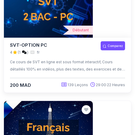
Débutant
SVT-OPTION PC
Comparez
4
(1
)
fr
Ce cours de SVT en ligne est sous format interactif, Cours
détaillés 100% en vidéos, plus des textes, des exercices et des
quiz corrigés , qui offrent une opportunité exceptionnelle
d'apprendre à son propre rythme grâce à l'auto-apprentissage
200 MAD
139 Leçons
29:00:22 Heures
et l'auto-évaluation.