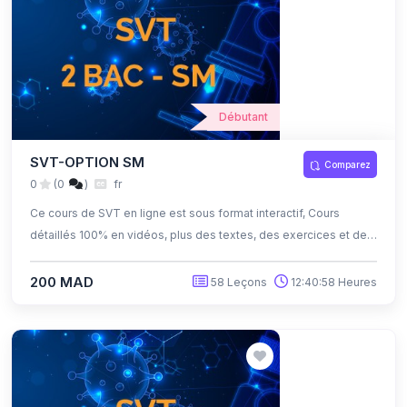
Débutant
SVT-OPTION SM
Comparez
0
(0
)
fr
Ce cours de SVT en ligne est sous format interactif, Cours
détaillés 100% en vidéos, plus des textes, des exercices et des
quiz corrigés , qui offrent une opportunité exceptionnelle
d'apprendre à son propre rythme grâce à l'auto-apprentissage
200 MAD
58 Leçons
12:40:58 Heures
et l'auto-évaluation.