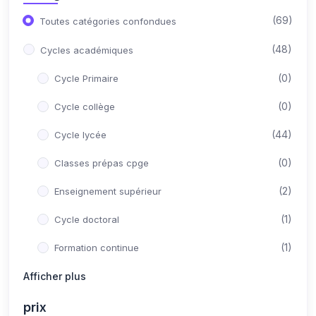
(69)
Toutes catégories confondues
(48)
Cycles académiques
(0)
Cycle Primaire
(0)
Cycle collège
(44)
Cycle lycée
(0)
Classes prépas cpge
(2)
Enseignement supérieur
(1)
Cycle doctoral
(1)
Formation continue
(21)
Afficher plus
Concours Post-Bac
(10)
Médecine
prix