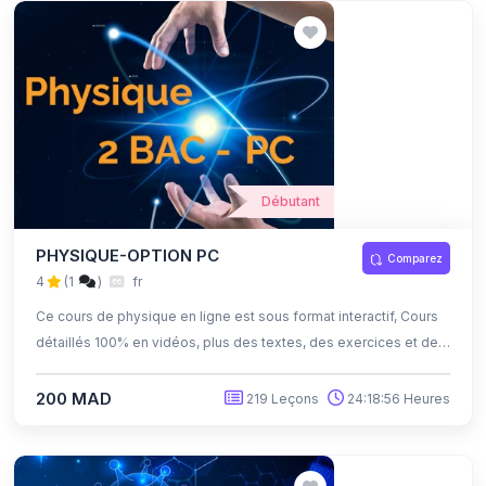
Débutant
PHYSIQUE-OPTION PC
Comparez
4
(1
)
fr
Ce cours de physique en ligne est sous format interactif, Cours
détaillés 100% en vidéos, plus des textes, des exercices et des
quiz corrigés , qui offrent une opportunité exceptionnelle
d'apprendre à son propre rythme grâce à l'auto-apprentissage
200 MAD
219 Leçons
24:18:56 Heures
et l'auto-évaluation.