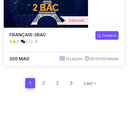
Débutant
FRANÇAIS-2BAC
Comparez
4
(1
)
fr
200 MAD
13 Leçons
00:00:00 Heures
1
2
3
Last ›