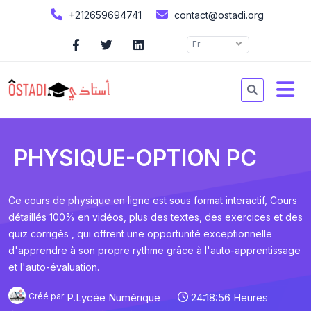
+212659694741
contact@ostadi.org
Fr
PHYSIQUE-OPTION PC
Ce cours de physique en ligne est sous format interactif, Cours
détaillés 100% en vidéos, plus des textes, des exercices et des
quiz corrigés , qui offrent une opportunité exceptionnelle
d'apprendre à son propre rythme grâce à l'auto-apprentissage
et l'auto-évaluation.
Créé par
P.Lycée Numérique
24:18:56 Heures