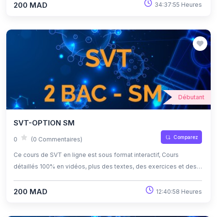
d'apprendre à son propre rythme grâce à l'auto-apprentissage et
200 MAD
34:37:55 Heures
l'auto-évaluation.
Débutant
SVT-OPTION SM
Comparez
0
(0 Commentaires)
Ce cours de SVT en ligne est sous format interactif, Cours
détaillés 100% en vidéos, plus des textes, des exercices et des
quiz corrigés , qui offrent une opportunité exceptionnelle
d'apprendre à son propre rythme grâce à l'auto-apprentissage et
200 MAD
12:40:58 Heures
l'auto-évaluation.