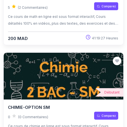
Comparez
5
(2 Commentaires)
Ce cours de math en ligne est sous format interactif, Cours
détaillés 100% en vidéos, plus des textes, des exercices et des
quiz corrigés , qui offrent une opportunité exceptionnelle
d'apprendre à son propre rythme grâce à l'auto-apprentissage et
200 MAD
41:19:27 Heures
l'auto-évaluation.
Débutant
CHIMIE-OPTION SM
Comparez
0
(0 Commentaires)
Ce cours de chimie en ligne est sous format interactif, Cours