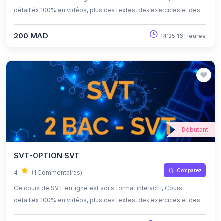
détaillés 100% en vidéos, plus des textes, des exercices et des
quiz corrigés , qui offrent une opportunité exceptionnelle
d'apprendre à son propre rythme grâce à l'auto-apprentissage et
200 MAD
14:25:16 Heures
l'auto-évaluation.
Débutant
SVT-OPTION SVT
Comparez
4
(1 Commentaires)
Ce cours de SVT en ligne est sous format interactif, Cours
détaillés 100% en vidéos, plus des textes, des exercices et des
quiz corrigés , qui offrent une opportunité exceptionnelle