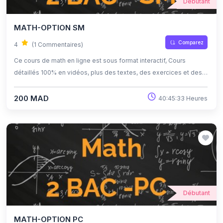
Débutant
MATH-OPTION SM
Comparez
4
(1 Commentaires)
Ce cours de math en ligne est sous format interactif, Cours
détaillés 100% en vidéos, plus des textes, des exercices et des
quiz corrigés , qui offrent une opportunité exceptionnelle
d'apprendre à son propre rythme grâce à l'auto-apprentissage et
200 MAD
40:45:33 Heures
l'auto-évaluation.
Débutant
MATH-OPTION PC