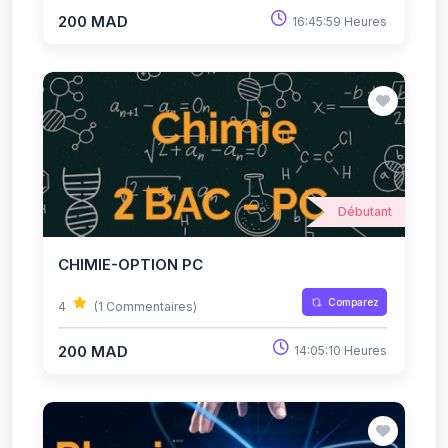
200 MAD
16:45:59 Heures
Débutant
CHIMIE-OPTION PC
Comparez
4
(1 Commentaires)
200 MAD
14:05:10 Heures