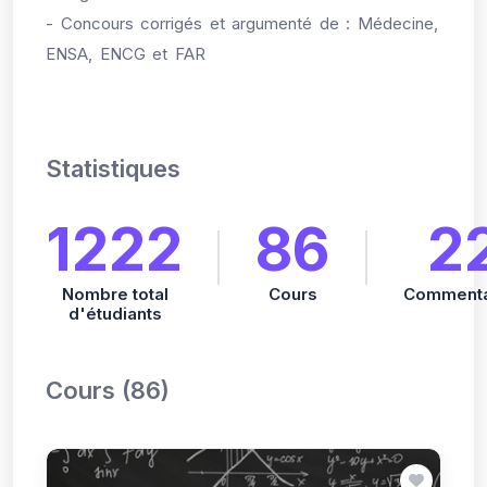
+ ENCG + FAR).
- Concours corrigés et argumenté de : Médecine,
ENSA, ENCG et FAR
Statistiques
1222
86
2
Nombre total
Cours
Commenta
d'étudiants
Cours (86)