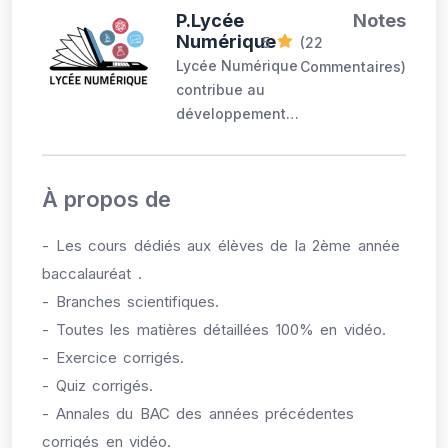
P.Lycée
Notes
Numérique
5
(22
Lycée Numérique
Commentaires)
contribue au
développement
des
connaissances et
l'accompagnement
À propos de
des étudiants de
la deuxième année
- Les cours dédiés aux élèves de la 2ème année
du baccalauréat
baccalauréat .
BIOF. Cours 100%
- Branches scientifiques.
en vidéo de toutes
- Toutes les matières détaillées 100% en vidéo.
les matières ainsi
que des concours
- Exercice corrigés.
corrigés et
- Quiz corrigés.
argumentés (
- Annales du BAC des années précédentes
Médecine + ENSA
corrigés en vidéo.