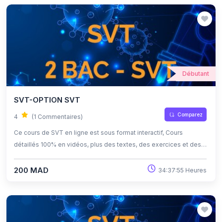
Débutant
SVT-OPTION SVT
Comparez
4
(1 Commentaires)
Ce cours de SVT en ligne est sous format interactif, Cours
détaillés 100% en vidéos, plus des textes, des exercices et des
quiz corrigés , qui offrent une opportunité exceptionnelle
d'apprendre à son propre rythme grâce à l'auto-apprentissage et
200 MAD
34:37:55 Heures
l'auto-évaluation.