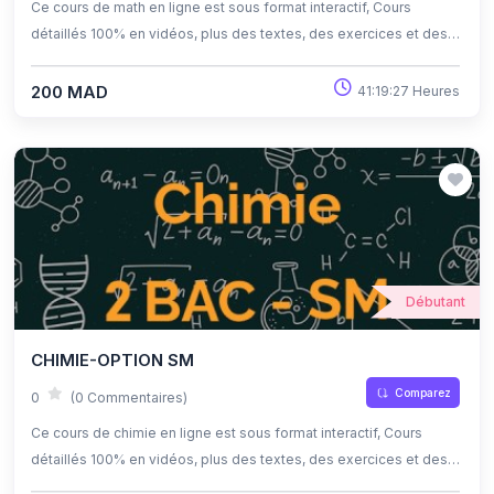
Ce cours de math en ligne est sous format interactif, Cours
détaillés 100% en vidéos, plus des textes, des exercices et des
quiz corrigés , qui offrent une opportunité exceptionnelle
d'apprendre à son propre rythme grâce à l'auto-apprentissage et
200 MAD
41:19:27 Heures
l'auto-évaluation.
Débutant
CHIMIE-OPTION SM
Comparez
0
(0 Commentaires)
Ce cours de chimie en ligne est sous format interactif, Cours
détaillés 100% en vidéos, plus des textes, des exercices et des
quiz corrigés , qui offrent une opportunité exceptionnelle