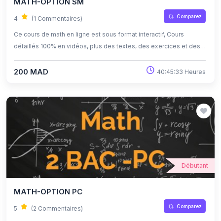
MATH-OPTION SM
Comparez
4
(1 Commentaires)
Ce cours de math en ligne est sous format interactif, Cours
détaillés 100% en vidéos, plus des textes, des exercices et des
quiz corrigés , qui offrent une opportunité exceptionnelle
d'apprendre à son propre rythme grâce à l'auto-apprentissage et
200 MAD
40:45:33 Heures
l'auto-évaluation.
Débutant
MATH-OPTION PC
Comparez
5
(2 Commentaires)