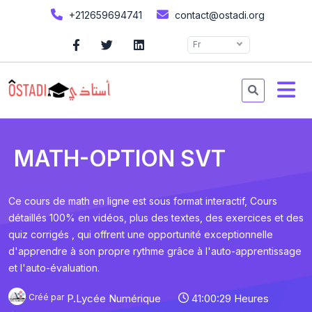
+212659694741
contact@ostadi.org
Fr
MATH-OPTION SVT
Ce cours de math en ligne est sous format interactif, Cours
détaillés 100% en vidéos, plus des textes, des exercices et des
quiz corrigés , qui offrent une opportunité exceptionnelle
d'apprendre à son propre rythme grâce à l'auto-apprentissage
et l'auto-évaluation.
Créé par
P.Lycée Numérique
41:00:29 Heures