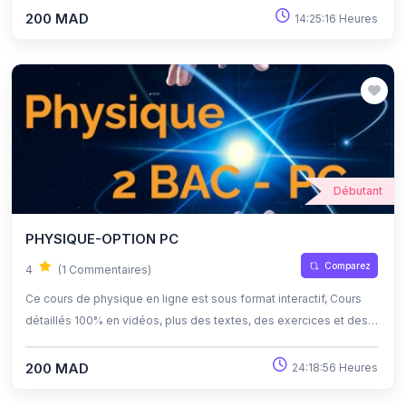
d'apprendre à son propre rythme grâce à l'auto-apprentissage et
200 MAD
14:25:16 Heures
l'auto-évaluation.
Débutant
PHYSIQUE-OPTION PC
Comparez
4
(1 Commentaires)
Ce cours de physique en ligne est sous format interactif, Cours
détaillés 100% en vidéos, plus des textes, des exercices et des
quiz corrigés , qui offrent une opportunité exceptionnelle
d'apprendre à son propre rythme grâce à l'auto-apprentissage et
200 MAD
24:18:56 Heures
l'auto-évaluation.