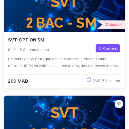
Débutant
SVT-OPTION SM
Comparez
0
(0 Commentaires)
Ce cours de SVT en ligne est sous format interactif, Cours
détaillés 100% en vidéos, plus des textes, des exercices et des
quiz corrigés , qui offrent une opportunité exceptionnelle
d'apprendre à son propre rythme grâce à l'auto-apprentissage et
200 MAD
12:40:58 Heures
l'auto-évaluation.