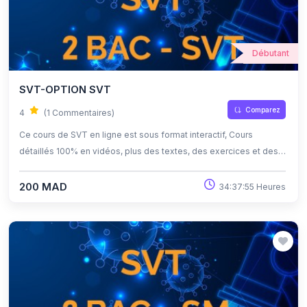
Débutant
SVT-OPTION SVT
Comparez
4
(1 Commentaires)
Ce cours de SVT en ligne est sous format interactif, Cours
détaillés 100% en vidéos, plus des textes, des exercices et des
quiz corrigés , qui offrent une opportunité exceptionnelle
d'apprendre à son propre rythme grâce à l'auto-apprentissage et
200 MAD
34:37:55 Heures
l'auto-évaluation.