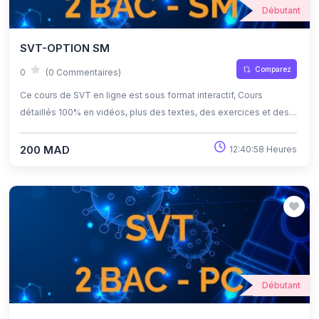
Débutant
SVT-OPTION SM
Comparez
0
(0 Commentaires)
Ce cours de SVT en ligne est sous format interactif, Cours
détaillés 100% en vidéos, plus des textes, des exercices et des
quiz corrigés , qui offrent une opportunité exceptionnelle
d'apprendre à son propre rythme grâce à l'auto-apprentissage et
200 MAD
12:40:58 Heures
l'auto-évaluation.
Débutant