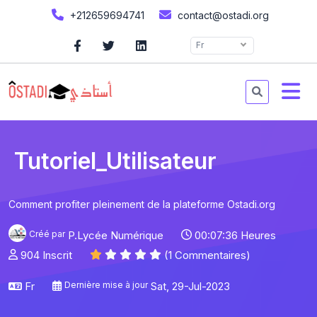
+212659694741
contact@ostadi.org
Fr
Tutoriel_Utilisateur
Comment profiter pleinement de la plateforme Ostadi.org
Créé par
P.Lycée Numérique
00:07:36 Heures
904 Inscrit
(1 Commentaires)
Fr
Dernière mise à jour
Sat, 29-Jul-2023