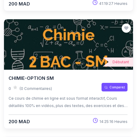
d'apprendre à son propre rythme grâce à l'auto-apprentissage et
200 MAD
41:19:27 Heures
l'auto-évaluation.
Débutant
CHIMIE-OPTION SM
Comparez
0
(0 Commentaires)
Ce cours de chimie en ligne est sous format interactif, Cours
détaillés 100% en vidéos, plus des textes, des exercices et des
quiz corrigés , qui offrent une opportunité exceptionnelle
d'apprendre à son propre rythme grâce à l'auto-apprentissage et
200 MAD
14:25:16 Heures
l'auto-évaluation.