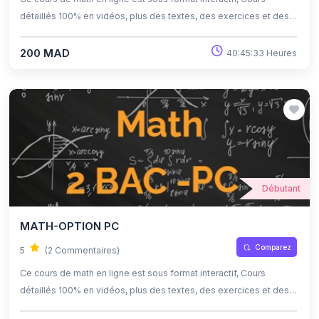
détaillés 100% en vidéos, plus des textes, des exercices et des
quiz corrigés , qui offrent une opportunité exceptionnelle
d'apprendre à son propre rythme grâce à l'auto-apprentissage et
200 MAD
40:45:33 Heures
l'auto-évaluation.
Débutant
MATH-OPTION PC
Comparez
5
(2 Commentaires)
Ce cours de math en ligne est sous format interactif, Cours
détaillés 100% en vidéos, plus des textes, des exercices et des
quiz corrigés , qui offrent une opportunité exceptionnelle