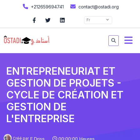
+212659694741
contact@ostadi.org
Fr
ENTREPRENEURIAT ET
GESTION DE PROJETS -
CYCLE DE CRÉATION ET
GESTION DE
L'ENTREPRISE
Créé par
F.Driss
00:00:00 Heures