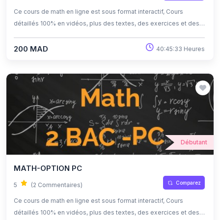
Ce cours de math en ligne est sous format interactif, Cours
détaillés 100% en vidéos, plus des textes, des exercices et des
quiz corrigés , qui offrent une opportunité exceptionnelle
d'apprendre à son propre rythme grâce à l'auto-apprentissage et
200 MAD
40:45:33 Heures
l'auto-évaluation.
Débutant
MATH-OPTION PC
Comparez
5
(2 Commentaires)
Ce cours de math en ligne est sous format interactif, Cours
détaillés 100% en vidéos, plus des textes, des exercices et des