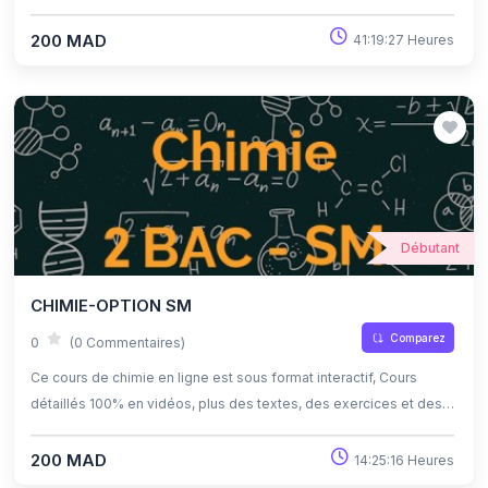
quiz corrigés , qui offrent une opportunité exceptionnelle
d'apprendre à son propre rythme grâce à l'auto-apprentissage et
200 MAD
41:19:27 Heures
l'auto-évaluation.
Débutant
CHIMIE-OPTION SM
Comparez
0
(0 Commentaires)
Ce cours de chimie en ligne est sous format interactif, Cours
détaillés 100% en vidéos, plus des textes, des exercices et des
quiz corrigés , qui offrent une opportunité exceptionnelle
d'apprendre à son propre rythme grâce à l'auto-apprentissage et
200 MAD
14:25:16 Heures
l'auto-évaluation.