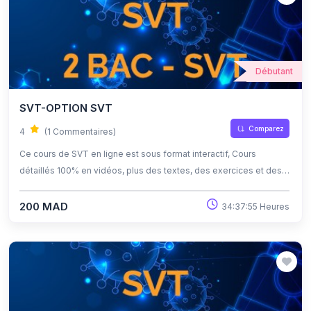
Débutant
SVT-OPTION SVT
Comparez
4
(1 Commentaires)
Ce cours de SVT en ligne est sous format interactif, Cours
détaillés 100% en vidéos, plus des textes, des exercices et des
quiz corrigés , qui offrent une opportunité exceptionnelle
d'apprendre à son propre rythme grâce à l'auto-apprentissage et
200 MAD
34:37:55 Heures
l'auto-évaluation.