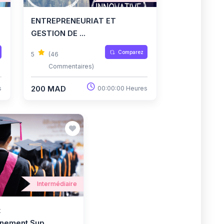
ENTREPRENEURIAT ET
GESTION DE ...
Comparez
5
(46
Commentaires)
200 MAD
s
00:00:00 Heures
Intermédiaire
t
ement Sup...