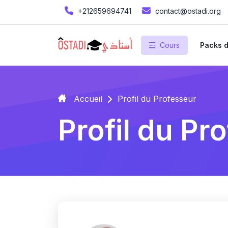
+212659694741
contact@ostadi.org
Cours
Packs d
Accueil
Profil du Professeur
Profil du Pr