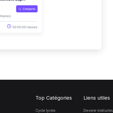
Comparez
taires)
00:00:00 Heures
Top Catégories
Liens utiles
Cycle lycée
Devenir instructe