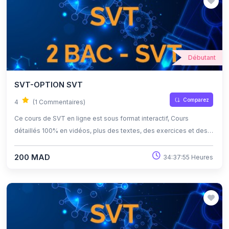
Débutant
SVT-OPTION SVT
Comparez
4
(1 Commentaires)
Ce cours de SVT en ligne est sous format interactif, Cours
détaillés 100% en vidéos, plus des textes, des exercices et des
quiz corrigés , qui offrent une opportunité exceptionnelle
d'apprendre à son propre rythme grâce à l'auto-apprentissage et
200 MAD
34:37:55 Heures
l'auto-évaluation.