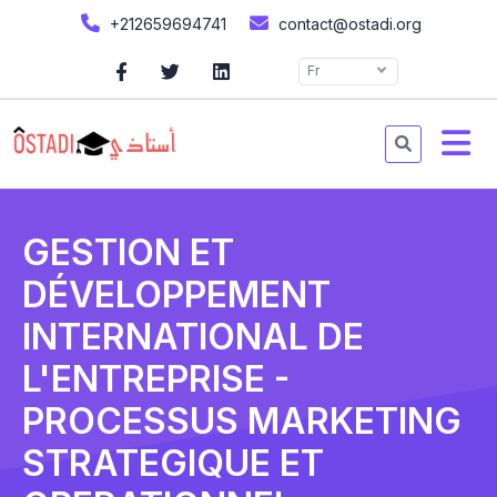
+212659694741
contact@ostadi.org
Fr
GESTION ET
DÉVELOPPEMENT
INTERNATIONAL DE
L'ENTREPRISE -
PROCESSUS MARKETING
STRATEGIQUE ET