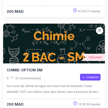
quiz corrigés , qui offrent une opportunité exceptionnelle
d'apprendre à son propre rythme grâce à l'auto-apprentissage et
200 MAD
41:19:27 Heures
l'auto-évaluation.
Débutant
CHIMIE-OPTION SM
Comparez
0
(0 Commentaires)
Ce cours de chimie en ligne est sous format interactif, Cours
détaillés 100% en vidéos, plus des textes, des exercices et des
quiz corrigés , qui offrent une opportunité exceptionnelle
d'apprendre à son propre rythme grâce à l'auto-apprentissage et
200 MAD
14:25:16 Heures