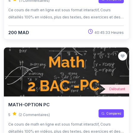
4
(1 Commentaires)
Ce cours de math en ligne est sous format interactif, Cours
détaillés 100% en vidéos, plus des textes, des exercices et des
quiz corrigés , qui offrent une opportunité exceptionnelle
d'apprendre à son propre rythme grâce à l'auto-apprentissage et
200 MAD
40:45:33 Heures
l'auto-évaluation.
Débutant
MATH-OPTION PC
Comparez
5
(2 Commentaires)
Ce cours de math en ligne est sous format interactif, Cours
détaillés 100% en vidéos, plus des textes, des exercices et des